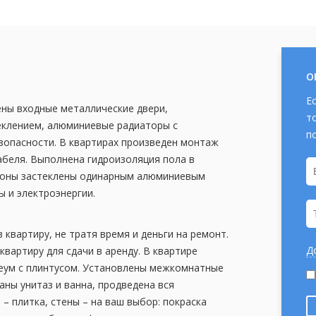
О
Е
ены входные металлические двери,
т
еклением, алюминиевые радиаторы с
п
зопасности. В квартирах произведен монтаж
абеля. Выполнена гидроизоляция пола в
алконы застеклены одинарным алюминиевым
 и электроэнергии.
в квартиру, не тратя время и деньги на ремонт.
Д
квартиру для сдачи в аренду. В квартире
леум с плинтусом. Установлены межкомнатные
аны унитаз и ванна, продведена вся
 – плитка, стены – на ваш выбор: покраска