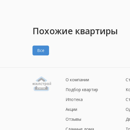
Похожие квартиры
Все
О компании
С
Подбор квартир
К
Ипотека
С
Акции
О
Отзывы
Д
Сданные дома
Т